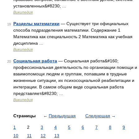
установленных&#8230; …
Википедия
Разделы математики
— Существует три официальных
19
способа подразделения математики. Содержание 1
Математика как специальность 2 Математика как учебная
дисциплина …
Википедия
Социальная работа
— Социальная работа&#160;
20
профессиональная деятельность по организации помощи и
взаимопомощи людям и группам, попавшим в трудные
жизненные ситуации, их психосоциальной реабилитации и
интеграции. В самом общем виде социальная работа
представляет&#8230; …
Википедия
Страницы
←
Предыдущая
Следующая
→
1
2
3
4
5
6
7
8
9
10
11
12
13