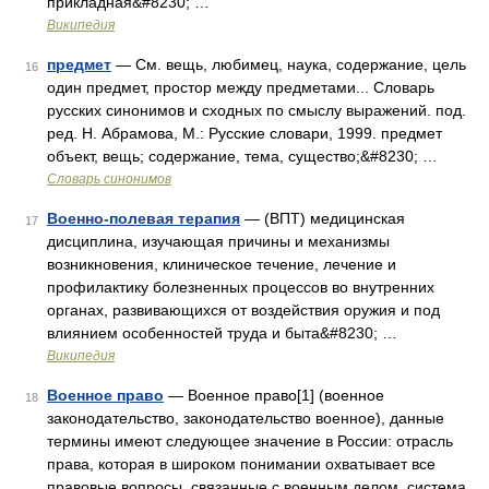
прикладная&#8230; …
Википедия
предмет
— См. вещь, любимец, наука, содержание, цель
16
один предмет, простор между предметами... Словарь
русских синонимов и сходных по смыслу выражений. под.
ред. Н. Абрамова, М.: Русские словари, 1999. предмет
объект, вещь; содержание, тема, существо;&#8230; …
Словарь синонимов
Военно-полевая терапия
— (ВПТ) медицинская
17
дисциплина, изучающая причины и механизмы
возникновения, клиническое течение, лечение и
профилактику болезненных процессов во внутренних
органах, развивающихся от воздействия оружия и под
влиянием особенностей труда и быта&#8230; …
Википедия
Военное право
— Военное право[1] (военное
18
законодательство, законодательство военное), данные
термины имеют следующее значение в России: отрасль
права, которая в широком понимании охватывает все
правовые вопросы, связанные с военным делом, система